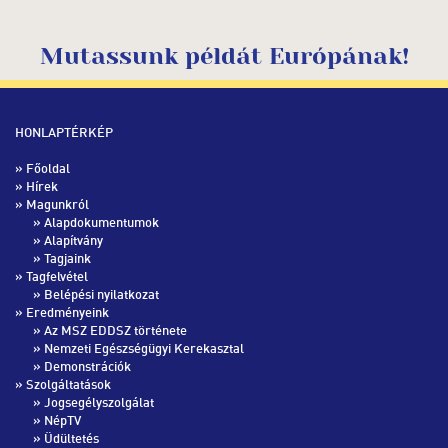
Mutassunk példát Európának!
HONLAPTÉRKÉP
»
Főoldal
»
Hírek
» Magunkról
»
Alapdokumentumok
»
Alapítvány
»
Tagjaink
» Tagfelvétel
»
Belépési nyilatkozat
» Eredményeink
»
Az MSZ EDDSZ története
»
Nemzeti Egészségügyi Kerekasztal
»
Demonstrációk
» Szolgáltatások
»
Jogsegélyszolgálat
»
NépTV
»
Üdültetés