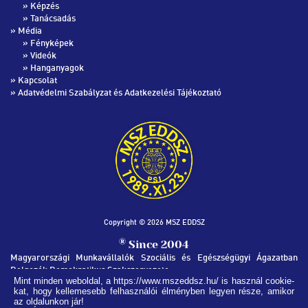
»
Képzés
»
Tanácsadás
» Média
»
Fényképek
»
Videók
»
Hanganyagok
»
Kapcsolat
»
Adatvédelmi Szabályzat és Adatkezelési Tájékoztató
Copyright © 2026 MSZ EDDSZ
®
Since 2004
Magyarországi Munkavállalók Szociális és Egészségügyi Ágazatban
Dolgozók Demokratikus Szakszervezete
Mint minden weboldal, a https://www.mszeddsz.hu/ is használ cookie-
kat, hogy kellemesebb felhasználói élményben legyen része, amikor
MSZ EDDSZ SZÉKHÁZ
az oldalunkon jár!
1051, Budapest Nádor utca 32.