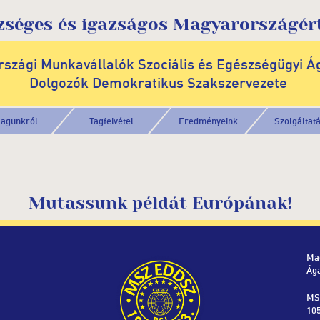
zséges és igazságos Magyarországért
szági Munkavállalók Szociális és Egészségügyi Á
Dolgozók Demokratikus Szakszervezete
agunkról
Tagfelvétel
Eredményeink
Szolgáltat
Mutassunk példát Európának!
Ma
Ág
MS
105