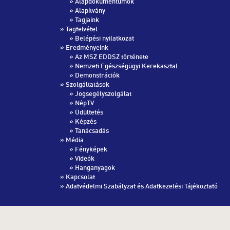
»
Alapdokumentumok
»
Alapítvány
»
Tagjaink
» Tagfelvétel
»
Belépési nyilatkozat
» Eredményeink
»
Az MSZ EDDSZ története
»
Nemzeti Egészségügyi Kerekasztal
»
Demonstrációk
» Szolgáltatások
»
Jogsegélyszolgálat
»
NépTV
»
Üdültetés
»
Képzés
»
Tanácsadás
» Média
»
Fényképek
»
Videók
»
Hanganyagok
»
Kapcsolat
»
Adatvédelmi Szabályzat és Adatkezelési Tájékoztató