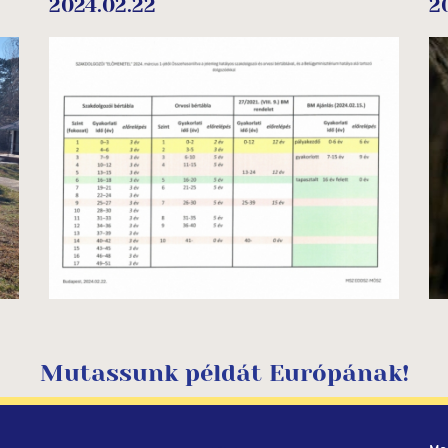
2024.02.22
2
Mutassunk példát Európának!