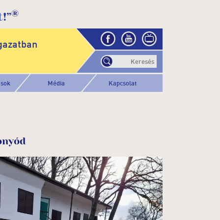
®
!”
gazatban
ások
Média
Kapcsolat
onyód