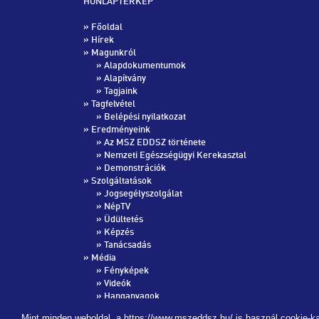
HONLAPTÉRKÉP
»
Főoldal
»
Hírek
» Magunkról
»
Alapdokumentumok
»
Alapítvány
»
Tagjaink
» Tagfelvétel
»
Belépési nyilatkozat
» Eredményeink
»
Az MSZ EDDSZ története
»
Nemzeti Egészségügyi Kerekasztal
»
Demonstrációk
» Szolgáltatások
»
Jogsegélyszolgálat
»
NépTV
»
Üdültetés
»
Képzés
»
Tanácsadás
» Média
»
Fényképek
»
Videók
»
Hanganyagok
»
Kapcsolat
Mint minden weboldal, a https://www.mszeddsz.hu/ is használ cookie-ka