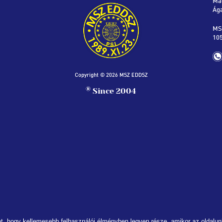
Ma
Ág
MS
105
Copyright © 2026 MSZ EDDSZ
®
Since 2004
t, hogy kellemesebb felhasználói élményben legyen része, amikor az oldalunk