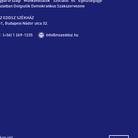
gyarországi Munkavállalók Szociális és Egészségügyi
azatban Dolgozók Demokratikus Szakszervezete
Z EDDSZ SZÉKHÁZ
1, Budapest Nádor utca 32.
(+36) 1 269-1235
info@mszeddsz.hu
on jár!