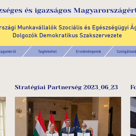
zséges és igazságos Magyarországért
szági Munkavállalók Szociális és Egészségügyi Á
Dolgozók Demokratikus Szakszervezete
agunkról
Tagfelvétel
Eredményeink
Szolgáltat
Stratégiai Partnerség 2023_06_23
F