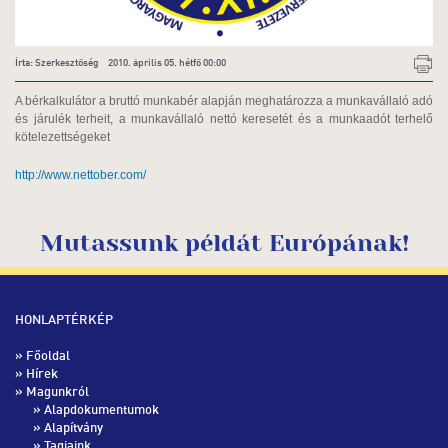
Írta: Szerkesztőség 2010. április 05. hétfő 00:00
A bérkalkulátor a bruttó munkabér alapján meghatározza a munkavállaló adó
és járulék terheit, a munkavállaló nettó keresetét és a munkaadót terhelő
kötelezettségeket
http://www.nettober.com/
Mutassunk példát Európának!
HONLAPTÉRKÉP
»
Főoldal
»
Hírek
» Magunkról
»
Alapdokumentumok
»
Alapítvány
»
Tagjaink