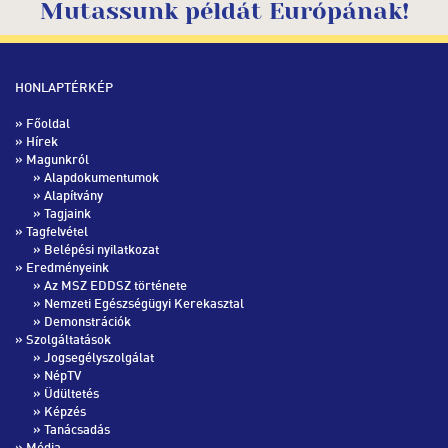
Mutassunk példát Európának!
HONLAPTÉRKÉP
»
Főoldal
»
Hírek
» Magunkról
»
Alapdokumentumok
»
Alapítvány
»
Tagjaink
» Tagfelvétel
»
Belépési nyilatkozat
» Eredményeink
»
Az MSZ EDDSZ története
»
Nemzeti Egészségügyi Kerekasztal
»
Demonstrációk
» Szolgáltatások
»
Jogsegélyszolgálat
»
NépTV
»
Üdültetés
»
Képzés
»
Tanácsadás
» Média