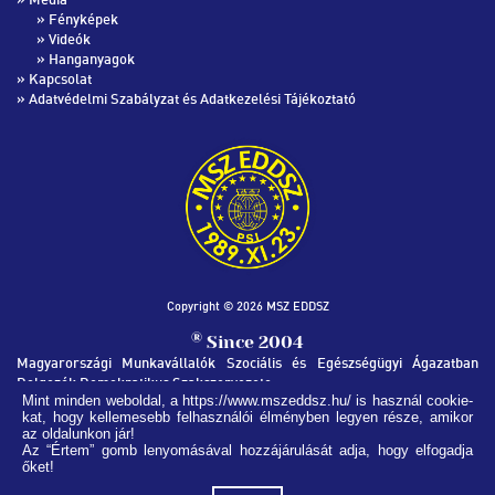
»
Fényképek
»
Videók
»
Hanganyagok
»
Kapcsolat
»
Adatvédelmi Szabályzat és Adatkezelési Tájékoztató
Copyright © 2026 MSZ EDDSZ
®
Since 2004
Magyarországi Munkavállalók Szociális és Egészségügyi Ágazatban
Dolgozók Demokratikus Szakszervezete
Mint minden weboldal, a https://www.mszeddsz.hu/ is használ cookie-
kat, hogy kellemesebb felhasználói élményben legyen része, amikor
MSZ EDDSZ SZÉKHÁZ
az oldalunkon jár!
1051, Budapest Nádor utca 32.
Az “Értem” gomb lenyomásával hozzájárulását adja, hogy elfogadja
őket!
(+36) 1 269-1235
info@mszeddsz.hu